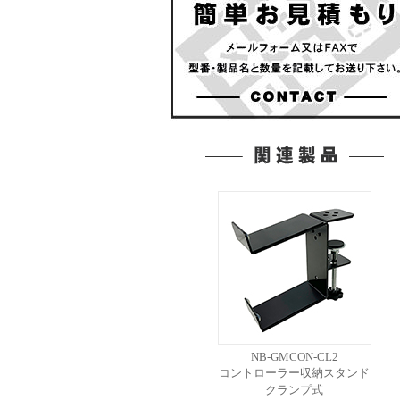
NB-GMCON-CL2
コントローラー収納スタンド
クランプ式