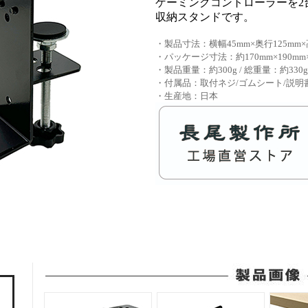
ゲーミングコントローラーを2
収納スタンドです。
・製品寸法：横幅45mm×奥行125mm×
・パッケージ寸法：約170mm×190mm×
・製品重量：約300g / 総重量：約330g
・付属品：取付ネジ/ゴムシート/説明
・生産地：日本