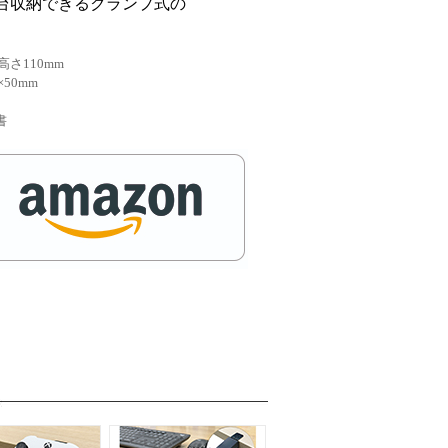
台収納できるクランプ式の
高さ110mm
50mm
書