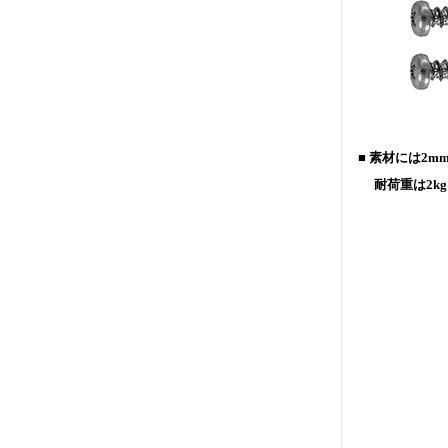
■ 素材には2
耐荷重は2kg