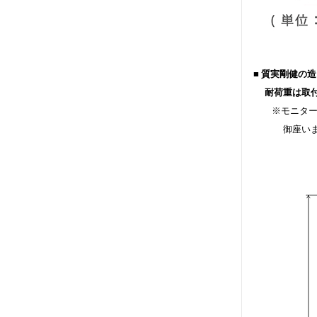
■ 質実剛健
耐荷重は取付
※モニター位
御座います