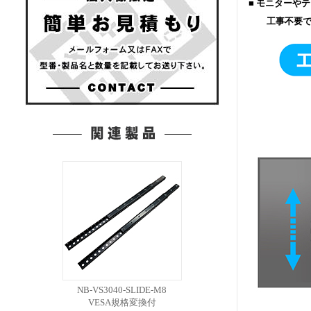
■ モニターや
工事不要で最
NB-VS3040-SLIDE-M8
VESA規格変換付