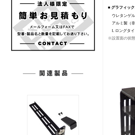
■ グラフィッ
ウレタンゲル
アルミ製（非
L ロングタイ
※設置面の状