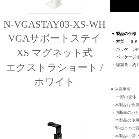
N-VGASTAY03-XS-WH
▼ 製品の仕様
VGAサポートステイ
・ 材質 ： Ｓ
・ パッケージ
XS マグネット式
・ パッケージ寸法
エクストラショート /
・ 総重量：約1
ホワイト
■ 注意事項
・ 一部の筐体
・本製品は金
・切断面のバ
・本製品の使用
弊社はその責
・本製品に強い