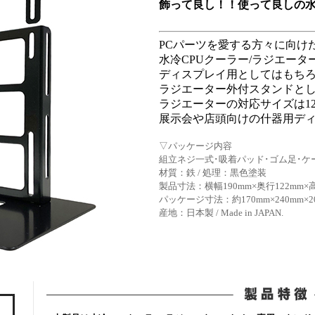
飾って良し！！使って良しの水
PCパーツを愛する方々に向け
水冷CPUクーラー/ラジエー
ディスプレイ用としてはもち
ラジエーター外付スタンドと
ラジエーターの対応サイズは120m
展示会や店頭向けの什器用デ
▽パッケージ内容
組立ネジ一式･吸着パッド･ゴム足･ケ
材質：鉄 / 処理：黒色塗装
製品寸法：横幅190mm×奥行122mm×高
パッケージ寸法：約170mm×240mm×2
産地：日本製 / Made in JAPAN.