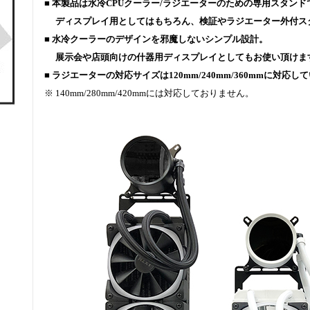
■ 本製品は水冷CPUクーラー/ラジエーターのための専用スタンド
ディスプレイ用としてはもちろん、検証やラジエーター外付ス
■ 水冷クーラーのデザインを邪魔しないシンプル設計。
展示会や店頭向けの什器用ディスプレイとしてもお使い頂けま
■ ラジエーターの対応サイズは120mm/240mm/360mmに対応し
※ 140mm/280mm/420mmには対応しておりません。