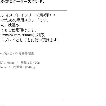
冷CPUクーラースタンド。
たディスプレイシリーズ第4弾！！
ターのための専用スタンドです。
ろん、検証や
してもご使用頂けます。
m/240mm/360mmに対応。
ィスプレイとしてもお使い頂けます。
ーブルバンド･取扱説明書
さ140mm / 重量：約420g
0mm / 総重量：約460g