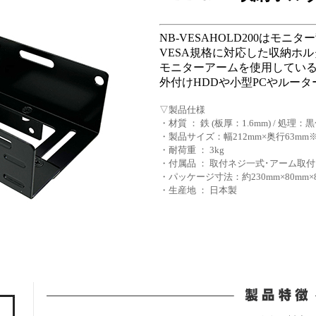
NB-VESAHOLD200はモ
VESA規格に対応した収納ホ
モニターアームを使用してい
外付けHDDや小型PCやルー
▽製品仕様
・材質 ： 鉄 (板厚：1.6mm) / 処理：
・製品サイズ：幅212mm×奥行63mm
・耐荷重 ： 3kg
・付属品 ： 取付ネジ一式･アーム取
・パッケージ寸法：約230mm×80mm×
・生産地 ： 日本製