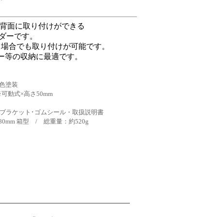
ニター背面に取り付けができる
ルダーです。
る場合でも取り付けが可能です。
ター等の収納に最適です。
黒色塗装
※可動式×高さ50mm
付ブラケット･ゴムシール・取扱説明書
80mm 箱型 / 総重量：約520g