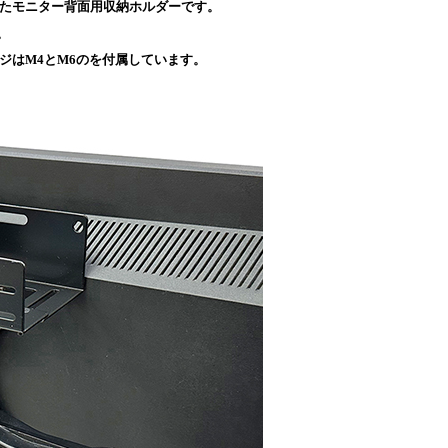
したモニター背面用収納ホルダーです。
。
定ネジはM4とM6のを付属しています。