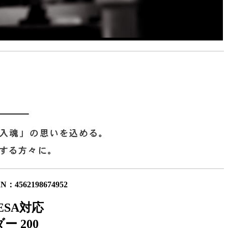
：4562198674952
SA対応
ー 200