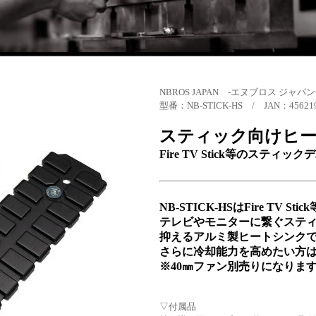
NBROS JAPAN -エヌブロス ジャパン
型番：NB-STICK-HS / JAN：456219
スティック向けヒ
Fire TV Stick等のステ
NB-STICK-HSはFire TV
テレビやモニターに繋ぐステ
抑えるアルミ製ヒートシンク
さらに冷却能力を高めたい方は
※40㎜ファン別売りになりま
▽付属品