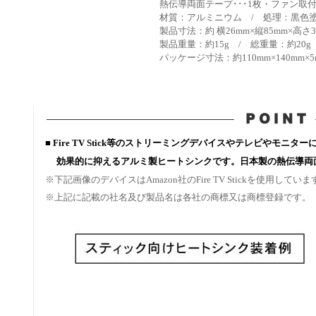
熱伝導両面テープ･･･1枚・ファン取
材質：アルミニウム / 処理：黒色
製品寸法：約 横26mm×縦85mm×高さ3
製品重量：約15g / 総重量：約20g
パッケージ寸法：約110mm×140mm×5
■ Fire TV Stick等のストリーミングデバイスやテレビやモ
効果的に抑えるアルミ製ヒートシンクです。日本製の熱伝導両
※下記画像のデバイスはAmazon社のFire TV Stickを使用していま
※上記に記載の社名及び製品名は各社の商標又は商標登録です。