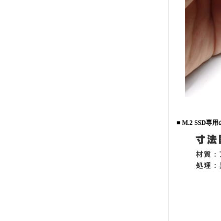
■ M.2 SSD