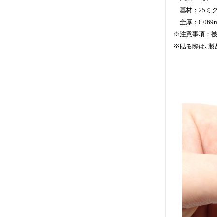
基材：25ミクロ
全厚：0.069m
※注意事項：被
※貼る際は､製