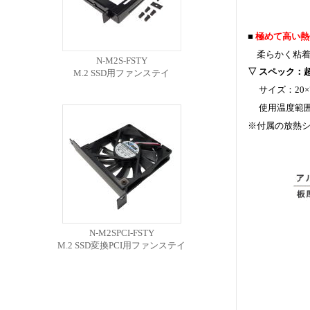
■
極めて高い熱
柔らかく粘着
N-M2S-FSTY
▽ スペック：
M.2 SSD用ファンステイ
サイズ：20×7
使用温度範囲
※付属の放熱
N-M2SPCI-FSTY
M.2 SSD変換PCI用ファンステイ