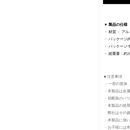
▼ 製品の仕様
・ 材質 ： ア
・ パッケージ
・ パッケージ寸法
・ 総重量：約2
■ 注意事項
・ 一部の筐体
・本製品は金
・切断面のバ
・本製品の使用
弊社はその責
・本製品に強い
・お子様には