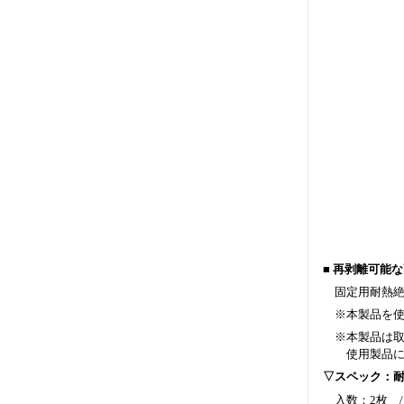
■ 再剥離可能
固定用耐熱絶
※本製品を使用
※本製品は取
使用製品によ
▽スペック：
入数：2枚 /