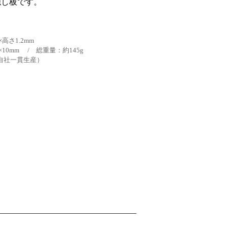
隠し板です。
高さ1.2mm
×10mm / 総重量：約145g
N.（自社一貫生産）