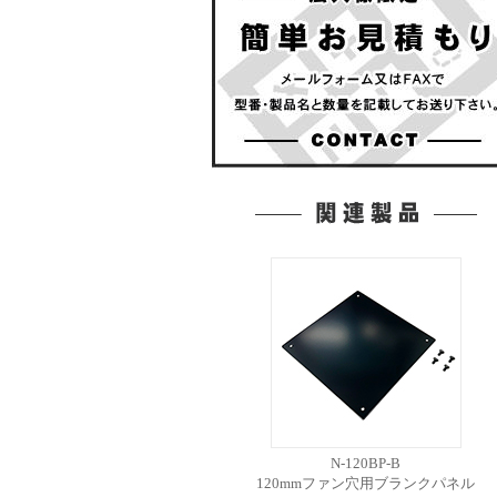
N-120BP-B
120mmファン穴用ブランクパネル