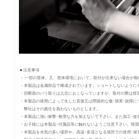
■ 注意事項
・ 一部の筐体、又、筐体環境において、取付が出来ない場合が御
・本製品は金属部品で構成されています。ショートしないように
・切断面のバリ取りは入念におこなっていますが、取付の際は怪
・本製品の使用によって生じた直接又は間接的な傷･損害･故障に
弊社はその責任を負わないものとします。
・本製品に強い衝撃･無理な力を加えないで下さい。また加工･改
・お子様には本製品･付属品等に触れないようご注意下さい。怪
・本製品を水気の多い場所や、高温･多湿となる場所での使用･保