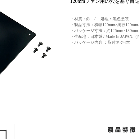
120mmファン用の穴を塞ぐ目
・材質：鉄 / 処理：黒色塗装
・製品寸法：横幅120mm×奥行120mm×
・パッケージ寸法：約125mm×180mm
・生産地：日本製 / Made in JAPA
・パッケージ内容:：取付ネジ4本