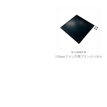
N-140BP-B
120mmファン穴用ブランクパネル