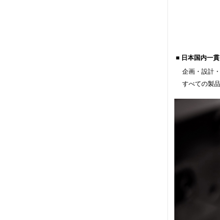
■ 日本国内一貫生産
企画・設計・
すべての製品