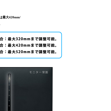
は最大420mm/
。