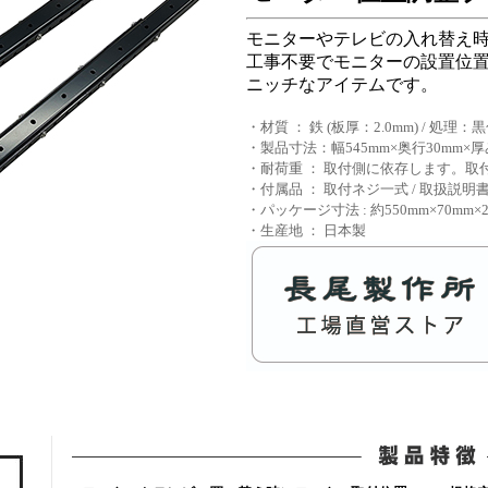
モニターやテレビの入れ替え
工事不要でモニターの設置位
ニッチなアイテムです。
・材質 ： 鉄 (板厚：2.0mm) / 処理：
・製品寸法：幅545mm×奥行30mm×厚
・耐荷重 ： 取付側に依存します。
・付属品 ： 取付ネジ一式 / 取扱説明
・パッケージ寸法 : 約550mm×70mm
・生産地 ： 日本製