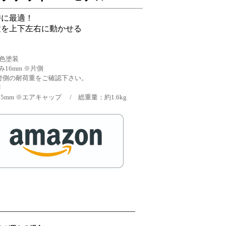
時に最適！
置を上下左右に動かせる
黒色塗装
み16mm ※片側
取付側の耐荷重をご確認下さい。
書
×25mm ※エアキャップ / 総重量：約1.6kg