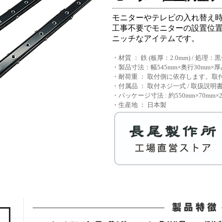
モニターやテレビの入れ替え
工事不要でモニターの設置位
ニッチなアイテムです。
・材質 ： 鉄 (板厚：2.0mm) / 処理：
・製品寸法：幅545mm×奥行30mm×厚
・耐荷重 ： 取付側に依存します。
・付属品 ： 取付ネジ一式 / 取扱説明
・パッケージ寸法 : 約550mm×70mm
・生産地 ： 日本製