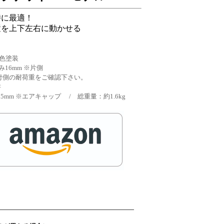
時に最適！
置を上下左右に動かせる
黒色塗装
み16mm ※片側
取付側の耐荷重をご確認下さい。
書
×25mm ※エアキャップ / 総重量：約1.6kg