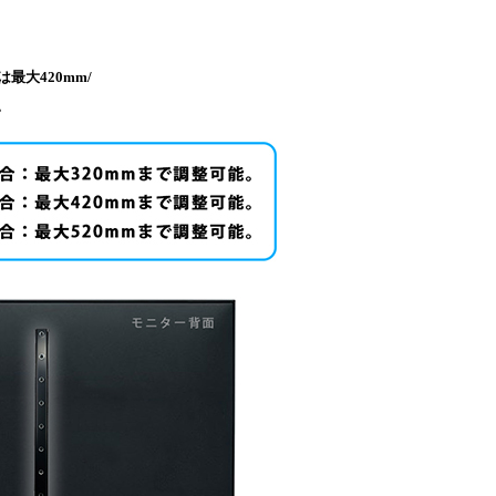
は最大420mm/
。