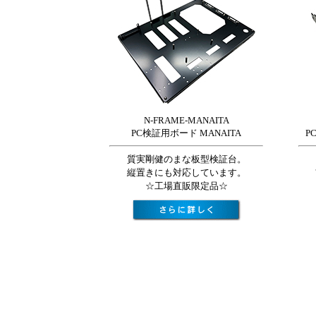
N-FRAME-MANAITA
PC検証用ボード MANAITA
P
質実剛健のまな板型検証台。
縦置きにも対応しています。
☆工場直販限定品☆