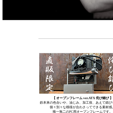
【 オープンフレーム ver.ATX 侘び錆び 】
鉄本来の色合いや、油じみ、加工痕、あえて錆び
個々別々な模様が合わさってできる素材感
唯一無二のPC用オープンフレームです。