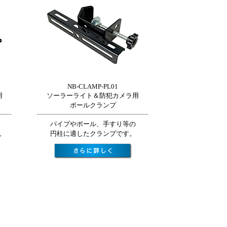
NB-CLAMP-PL01
用
ソーラーライト＆防犯カメラ用
ポールクランプ
パイプやポール、手すり等の
。
円柱に適したクランプです。